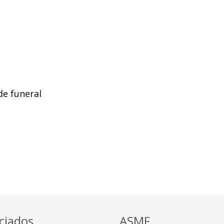
de funeral
ciados
ASMF