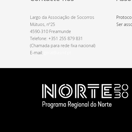
Largo da Associação de Socorros
Protoco
Mútuos, nº25
Ser ass
4590-310 Freamunde
Telefone: +351 255 879 831
(Chamada para rede fixa nacional)
E-mail:
geral@asmf.pt